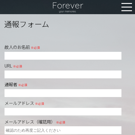
Forever
MEN
your memories
通報フォーム
故人のお名前
※必須
URL
※必須
通報者
※必須
メールアドレス
※必須
メールアドレス（確認用）
※必須