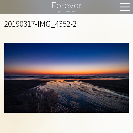
Forever
MEN
your memories
20190317-IMG_4352-2